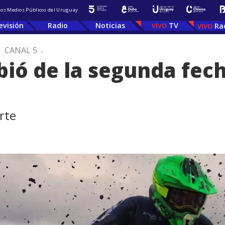
 los Medios Públicos del Uruguay
evisión
Radio
Noticias
TV
Ra
.
CANAL 5
.
ió de la segunda fec
rte