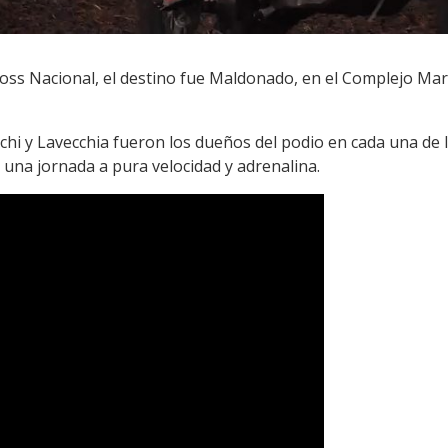
oss Nacional, el destino fue Maldonado, en el Complejo Mare
hi y Lavecchia fueron los dueños del podio en cada una de
e una jornada a pura velocidad y adrenalina.