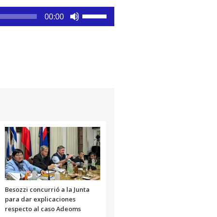
Utiliza
00:00
las
teclas
de
flecha
arriba/abajo
para
aumentar
o
disminuir
el
volumen.
Besozzi concurrió a la Junta
para dar explicaciones
respecto al caso Adeoms