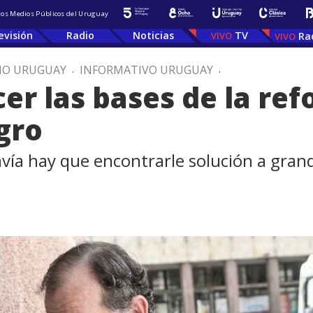
 los Medios Públicos del Uruguay
evisión
Radio
Noticias
TV
Ra
IO URUGUAY
.
INFORMATIVO URUGUAY
.
cer las bases de la re
gro
vía hay que encontrarle solución a grand