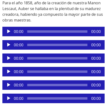
Para el año 1858, año de la creación de nuestra Manon
Lescaut, Auber se hallaba en la plenitud de su madurez
creadora, habiendo ya compuesto la mayor parte de sus
obras maestras.
Reproductor
00:00
00:00
de
audio
Reproductor
00:00
00:00
de
audio
Reproductor
00:00
00:00
de
audio
Reproductor
00:00
00:00
de
audio
Reproductor
00:00
00:00
de
audio
Reproductor
00:00
00:00
de