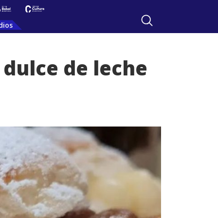
dios
 dulce de leche