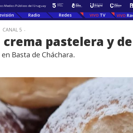
 los Medios Públicos del Uruguay
evisión
Radio
Redes
TV
Ra
.
CANAL 5
.
 crema pastelera y de
a en Basta de Cháchara.