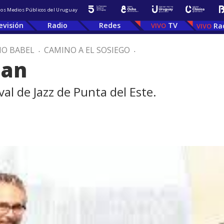
 los Medios Públicos del Uruguay
evisión
Radio
Redes
TV
Ra
IO BABEL
.
CAMINO A EL SOSIEGO
.
man
val de Jazz de Punta del Este.