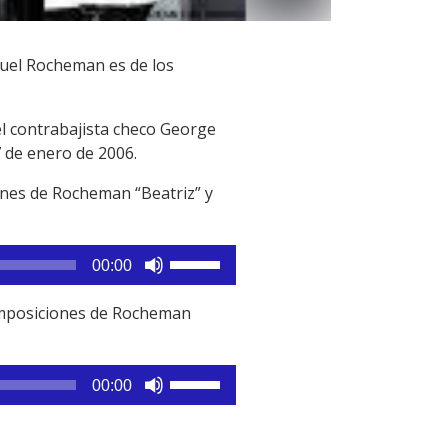
uel Rocheman es de los
el contrabajista checo George
7 de enero de 2006.
iones de Rocheman “Beatriz” y
Utiliza
00:00
las
teclas
 composiciones de Rocheman
de
flecha
arriba/abajo
Utiliza
00:00
para
las
aumentar
teclas
o
de