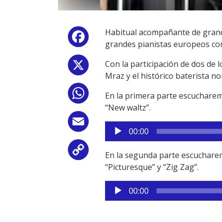
Habitual acompañante de grand
Facebook
grandes pianistas europeos con
Con la participación de dos de 
X
Mraz y el histórico baterista n
WhatsApp
En la primera parte escucharemo
“New waltz”.
Email
Reproductor
00:00
de
audio
Copy
En la segunda parte escucharemo
“Picturesque” y “Zig Zag”.
Link
Reproductor
00:00
de
audio