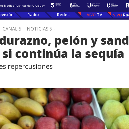
 los Medios Públicos del Uruguay
evisión
Radio
Redes
TV
Ra
.
CANAL 5
.
NOTICIAS 5
.
durazno, pelón y sand
si continúa la sequía
es repercusiones