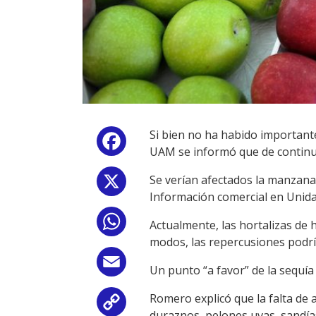
Si bien no ha habido importante
Facebook
UAM se informó que de continua
Se verían afectados la manzana,
X
Información comercial en Unid
WhatsApp
Actualmente, las hortalizas de 
modos, las repercusiones podrí
Email
Un punto “a favor” de la sequía
Romero explicó que la falta de 
Copy
duraznos, pelones uvas, sandía