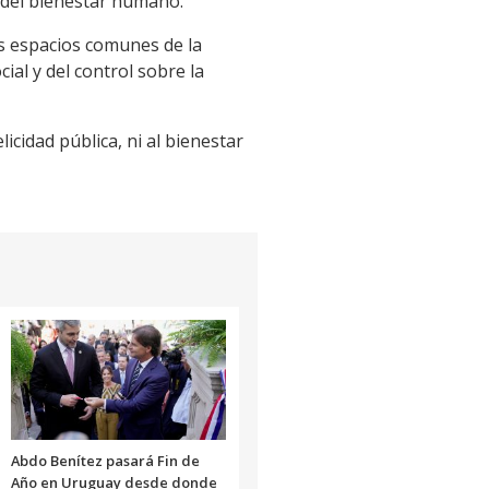
r del bienestar humano.
los espacios comunes de la
al y del control sobre la
icidad pública, ni al bienestar
Abdo Benítez pasará Fin de
Año en Uruguay desde donde