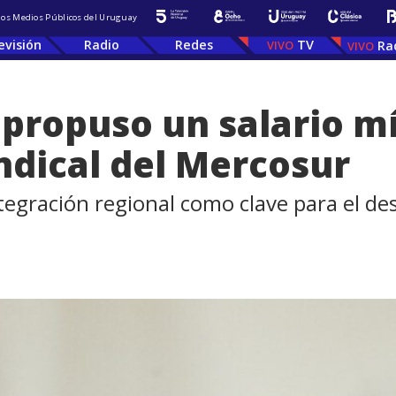
 los Medios Públicos del Uruguay
evisión
Radio
Redes
TV
Ra
propuso un salario m
ndical del Mercosur
tegración regional como clave para el des