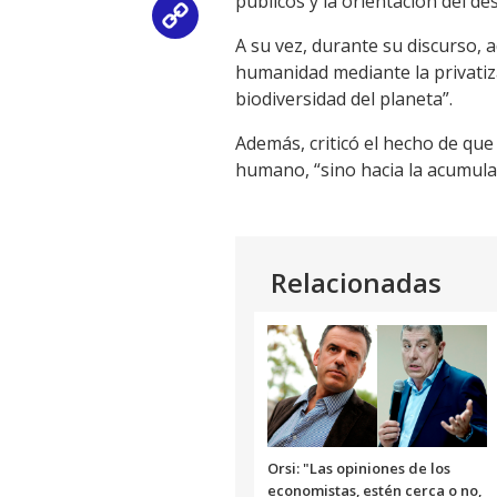
públicos y la orientación del d
Copy
A su vez, durante su discurso, a
Link
humanidad mediante la privatiza
biodiversidad del planeta”.
Además, criticó el hecho de que 
humano, “sino hacia la acumulac
Relacionadas
Orsi: "Las opiniones de los
economistas, estén cerca o no,