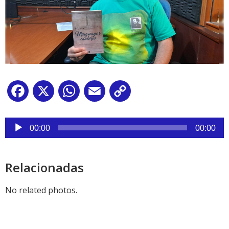
Facebook
X
WhatsApp
Email
Copy
Link
Reproductor
de
00:00
00:00
audio
Relacionadas
No related photos.