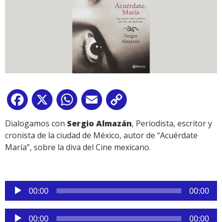
Facebook
X
WhatsApp
Email
Copy
Link
Dialogamos con
Sergio Almazán
, Periodista, escritor y
cronista de la ciudad de México, autor de “Acuérdate
María”, sobre la diva del Cine mexicano.
Reproductor
00:00
00:00
de
audio
Reproductor
00:00
00:00