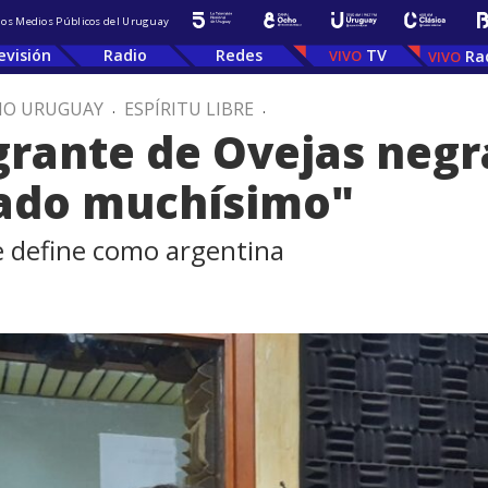
 los Medios Públicos del Uruguay
evisión
Radio
Redes
TV
Ra
IO URUGUAY
.
ESPÍRITU LIBRE
.
rante de Ovejas negra
ado muchísimo"
 define como argentina