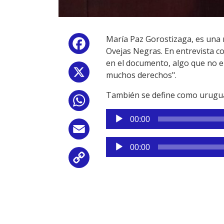
María Paz Gorostizaga, es una mu
Facebook
Ovejas Negras. En entrevista c
en el documento, algo que no er
X
muchos derechos".
También se define como uruguay
WhatsApp
Reproductor
00:00
de
Email
audio
Reproductor
00:00
de
Copy
audio
Link