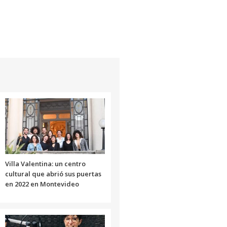
aumentar
el
o
volumen.
disminuir
el
volumen.
Villa Valentina: un centro
cultural que abrió sus puertas
en 2022 en Montevideo