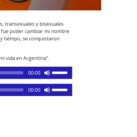
is, transexuales y bisexuales
es fue poder cambiar mi nombre
 y tiempo, se conquistaron
i vida en Argentina".
Utiliza
00:00
las
teclas
Utiliza
00:00
de
las
flecha
teclas
arriba/abajo
de
para
flecha
aumentar
arriba/abajo
o
para
disminuir