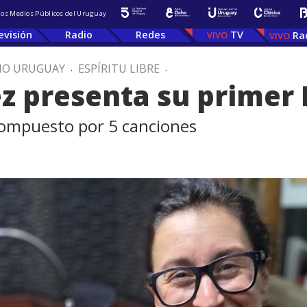
 los Medios Públicos del Uruguay
evisión
Radio
Redes
TV
Ra
IO URUGUAY
.
ESPÍRITU LIBRE
.
z presenta su primer 
compuesto por 5 canciones