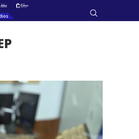
dios
EP