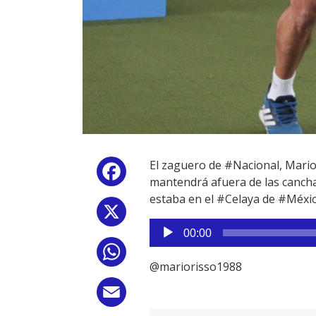
El zaguero de #Nacional, Mari
Facebook
mantendrá afuera de las cancha
estaba en el #Celaya de #Méxic
X
Reproductor
00:00
de
WhatsApp
audio
@mariorisso1988
Email