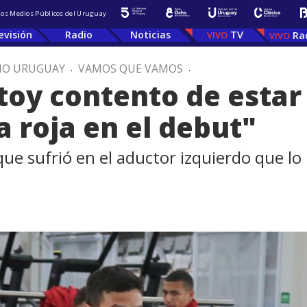
 los Medios Públicos del Uruguay
evisión
Radio
Noticias
TV
Ra
IO URUGUAY
.
VAMOS QUE VAMOS
.
stoy contento de estar
la roja en el debut"
e sufrió en el aductor izquierdo que lo