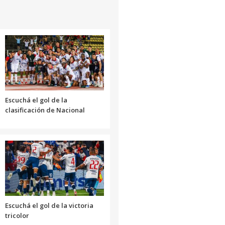
para
aumentar
o
disminuir
el
volumen.
Escuchá el gol de la
clasificación de Nacional
Escuchá el gol de la victoria
tricolor