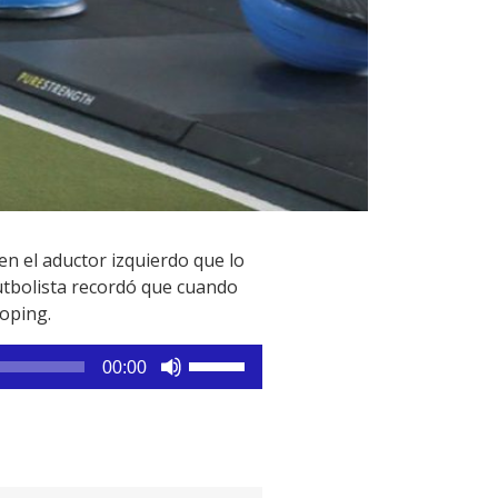
en el aductor izquierdo que lo
utbolista recordó que cuando
oping.
Utiliza
00:00
las
teclas
de
flecha
arriba/abajo