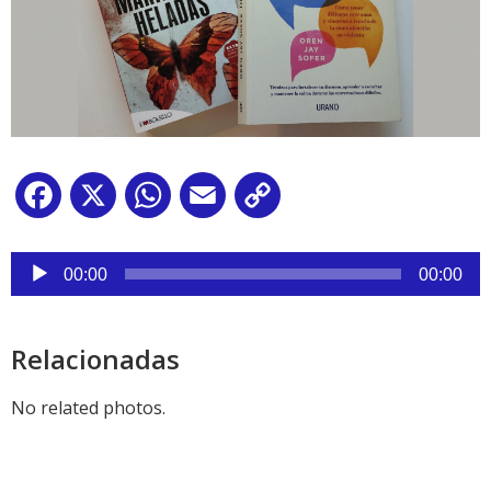
Facebook
X
WhatsApp
Email
Copy
Link
Reproductor
de
00:00
00:00
audio
Relacionadas
No related photos.