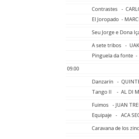
Contrastes - CAR
El Joropado - MA
Seu Jorge e Dona 
A sete tribos - UA
Pinguela da fonte
09.00
Danzarín - QUIN
Tango II - AL DI 
Fuimos - JUAN TR
Equipaje - ACA SE
Caravana de los zi