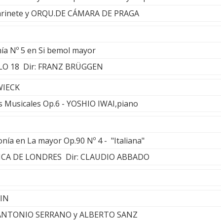
arinete y ORQU.DE CÁMARA DE PRAGA
nía Nº 5 en Si bemol mayor
LO 18 Dir: FRANZ BRÜGGEN
WIECK
 Musicales Op.6 - YOSHIO IWAI,piano
nía en La mayor Op.90 Nº 4 - "Italiana"
CA DE LONDRES Dir: CLAUDIO ABBADO
SIN
- ANTONIO SERRANO y ALBERTO SANZ