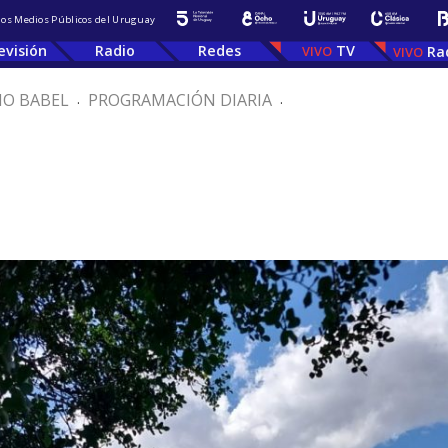
 los Medios Públicos del Uruguay
evisión
Radio
Redes
TV
Ra
IO BABEL
.
PROGRAMACIÓN DIARIA
.