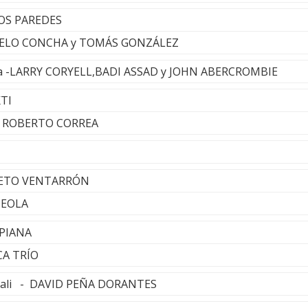
LOS PAREDES
RCELO CONCHA y TOMÁS GONZÁLEZ
Iça -LARRY CORYELL,BADI ASSAD y JOHN ABERCROMBIE
KTI
 - ROBERTO CORREA
TETO VENTARRÓN
MEOLA
EPIANA
CA TRÍO
ncali - DAVID PEÑA DORANTES