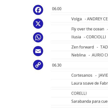
06.00
Facebook
Volga - ANDREY C
X
Fly over the ocean
Ilusia - CORCIOLLI
WhatsApp
Zen forward - TA
Email
Neblina - AURIO 
06.30
Copy
Cortesanos - JAVI
Link
Laura soave de Fabr
CORELLI
Sarabanda para cu