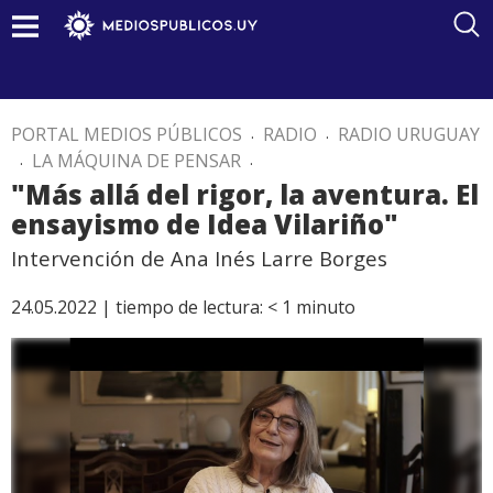
PORTAL MEDIOS PÚBLICOS
.
RADIO
.
RADIO URUGUAY
.
LA MÁQUINA DE PENSAR
.
"Más allá del rigor, la aventura. El
ensayismo de Idea Vilariño"
Intervención de Ana Inés Larre Borges
24.05.2022 |
tiempo de lectura:
< 1
minuto