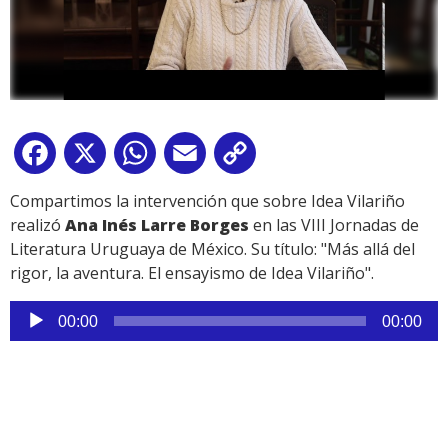
Facebook
X
WhatsApp
Email
Copy
Link
Compartimos la intervención que sobre Idea Vilariño
realizó
Ana Inés Larre Borges
en las VIII Jornadas de
Literatura Uruguaya de México. Su título: "Más allá del
rigor, la aventura. El ensayismo de Idea Vilariño".
Reproductor
00:00
00:00
de
audio