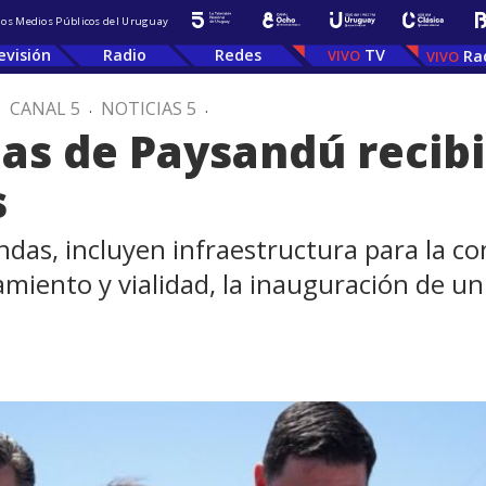
 los Medios Públicos del Uruguay
evisión
Radio
Redes
TV
Ra
.
CANAL 5
.
NOTICIAS 5
.
as de Paysandú recibi
s
ndas, incluyen infraestructura para la co
eamiento y vialidad, la inauguración de u