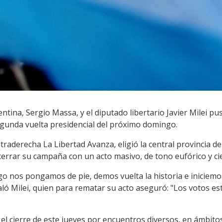
tina, Sergio Massa, y el diputado libertario Javier Milei pu
egunda vuelta presidencial del próximo domingo.
 ultraderecha La Libertad Avanza, eligió la central provincia
a cerrar su campaña con un acto masivo, de tono eufórico y cier
o nos pongamos de pie, demos vuelta la historia e iniciemos
ló Milei, quien para rematar su acto aseguró: "Los votos est
el cierre de este jueves por encuentros diversos, en ámbito