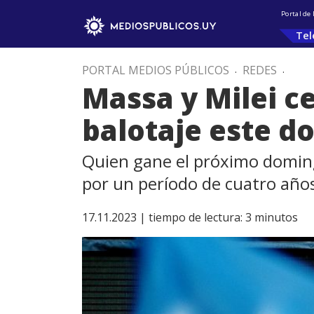
Portal de
Tel
PORTAL MEDIOS PÚBLICOS
.
REDES
.
Massa y Milei c
balotaje este d
Quien gane el próximo doming
por un período de cuatro año
17.11.2023 |
tiempo de lectura:
3
minutos