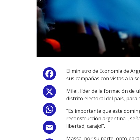
El ministro de Economía de Argen
Facebook
sus campañas con vistas a la s
Milei, líder de la formación de
X
distrito electoral del país, par
WhatsApp
"Es importante que este doming
reconstrucción argentina", seña
libertad, carajo!".
Email
Massa, por su parte, optó para 