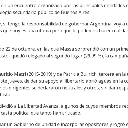
 en un encuentro organizado por las principales entidades e
olegio secundario público de Buenos Aires.
 si tengo la responsabilidad de gobernar Argentina, voy a d
s que hoy es una utopía pero que lo podemos hacer realida
do 22 de octubre, en las que Massa sorprendió con un primer
osto- quedó relegado al segundo lugar (29,99 %), la campa
ricio Macri (2015-2019) y de Patricia Bullrich, tercera en la
 este jueves, de dar su apoyo al libertario abrió aguas en la 
ios dirigentes se declararon neutrales y otros, sin dar respa
hista.
dividió a La Libertad Avanza, algunos de cuyos miembros rec
casta política' que tanto han criticado.
ar un Gobierno de unidad e incorporar opositores y logró 