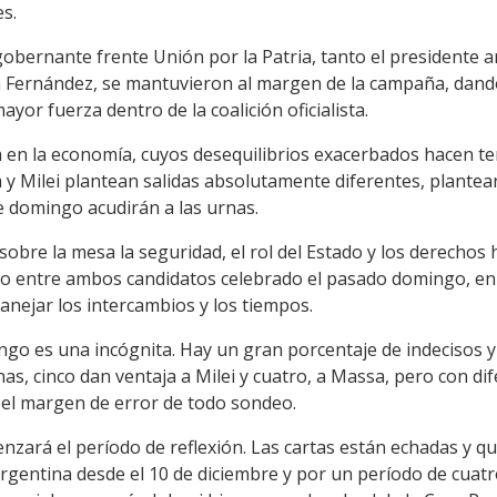
s.
obernante frente Unión por la Patria, tanto el presidente 
na Fernández, se mantuvieron al margen de la campaña, dando
yor fuerza dentro de la coalición oficialista.
en la economía, cuyos desequilibrios exacerbados hacen te
y Milei plantean salidas absolutamente diferentes, plantean
e domingo acudirán a las urnas.
sobre la mesa la seguridad, el rol del Estado y los derecho
o entre ambos candidatos celebrado el pasado domingo, en 
anejar los intercambios y los tiempos.
ngo es una incógnita. Hay un gran porcentaje de indecisos 
as, cinco dan ventaja a Milei y cuatro, a Massa, pero con di
 el margen de error de todo sondeo.
nzará el período de reflexión. Las cartas están echadas y 
rgentina desde el 10 de diciembre y por un período de cuat