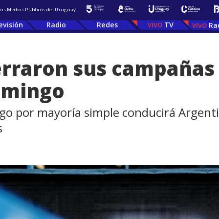
 los Medios Públicos del Uruguay
evisión
Radio
Redes
TV
Ra
erraron sus campañas 
omingo
o por mayoría simple conducirá Argentin
s