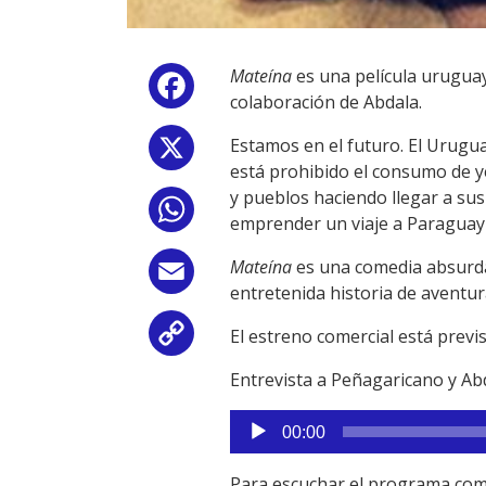
Mateína
es una película uruguay
Facebook
colaboración de Abdala.
Estamos en el futuro. El Urugua
X
está prohibido el consumo de 
y pueblos haciendo llegar a sus 
WhatsApp
emprender un viaje a Paraguay t
Mateína
es una comedia absurda 
Email
entretenida historia de aventur
El estreno comercial está prev
Copy
Entrevista a Peñagaricano y Ab
Link
Reproductor
00:00
de
audio
Para escuchar el programa com