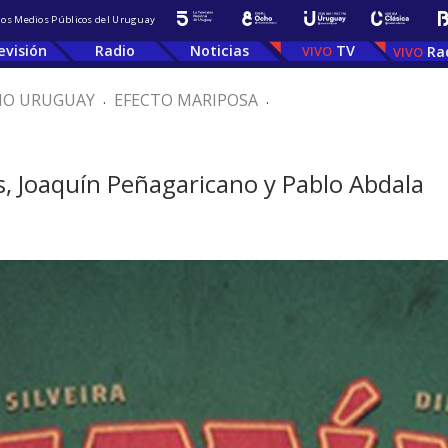
 los Medios Públicos del Uruguay
evisión
Radio
Noticias
TV
Ra
IO URUGUAY
.
EFECTO MARIPOSA
.
s, Joaquín Peñagaricano y Pablo Abdala