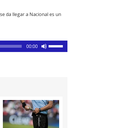
se da llegar a Nacional es un
Utiliza
00:00
las
teclas
de
flecha
arriba/abajo
para
aumentar
o
disminuir
el
volumen.