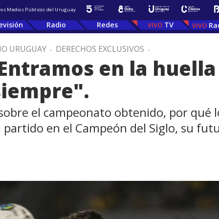
 los Medios Públicos del Uruguay
evisión
Radio
Redes
TV
Ra
IO URUGUAY
.
DERECHOS EXCLUSIVOS
.
Entramos en la huella 
siempre".
sobre el campeonato obtenido, por qué lo
l partido en el Campeón del Siglo, su futu