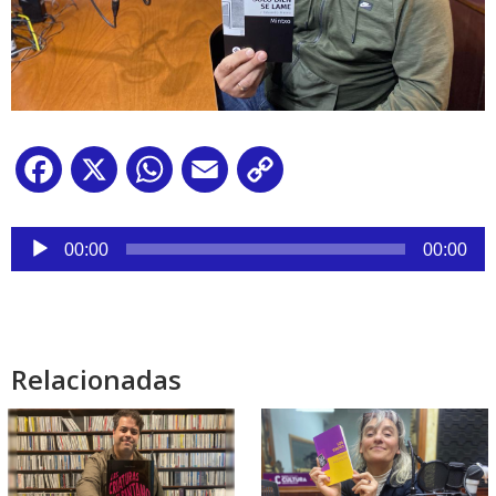
Facebook
X
WhatsApp
Email
Copy
Link
Reproductor
de
00:00
00:00
audio
Relacionadas