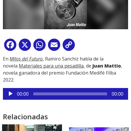
Facebook
X
WhatsApp
Email
Copy
Link
En
Mitos del Futuro
, Ramiro Sanchiz habla de la
novela
Materiales para una pesadilla
, de
Juan Mattio
,
novela ganadora del premio Fundación Medifé Filba
2022.
Reproductor
00:00
00:00
de
audio
Relacionadas