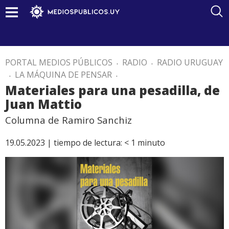
PORTAL MEDIOS PÚBLICOS
.
RADIO
.
RADIO URUGUAY
.
LA MÁQUINA DE PENSAR
.
Materiales para una pesadilla, de
Juan Mattio
Columna de Ramiro Sanchiz
19.05.2023 |
tiempo de lectura:
< 1
minuto