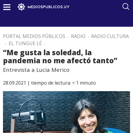
PORTAL MEDIOS PÚBLICOS
.
RADIO
.
RADIO CULTURA
.
EL TUNGUE LÉ
.
“Me gusta la soledad, la
pandemia no me afectó tanto”
Entrevista a Lucia Merico
28.09.2021 |
tiempo de lectura:
< 1
minuto