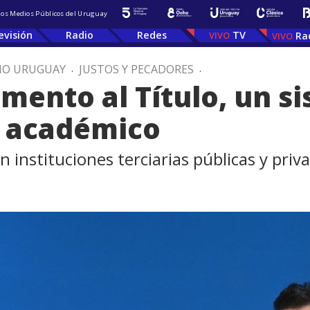
 los Medios Públicos del Uruguay
evisión
Radio
Redes
TV
Ra
IO URUGUAY
.
JUSTOS Y PECADORES
.
mento al Título, un s
 académico
n instituciones terciarias públicas y priv