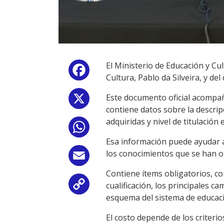
El Ministerio de Educación y Cul
Facebook
Cultura, Pablo da Silveira, y de
Este documento oficial acompaña
X
contiene datos sobre la descrip
adquiridas y nivel de titulació
WhatsApp
Esa información puede ayudar a 
los conocimientos que se han ob
Email
Contiene ítems obligatorios, com
cualificación, los principales c
Copy
esquema del sistema de educació
Link
El costo depende de los criterio