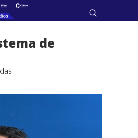
dios
istema de
adas