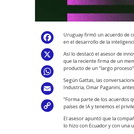
Uruguay firmó un acuerdo de co
Facebook
en el desarrollo de la inteligen
Así lo destacó el asesor de inn
X
que la reciente firma de un me
producto de un "largo proceso"
WhatsApp
Según Gattas, las conversacion
Industria, Omar Paganini, antes 
Email
"Forma parte de los acuerdos q
países de IA y tenemos el privil
Copy
El asesor apuntó que la compañ
Link
lo hizo con Ecuador y con una u