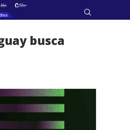
dios
uguay busca