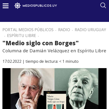
PORTAL MEDIOS PÚBLICOS
.
RADIO
.
RADIO URUGUAY
.
ESPÍRITU LIBRE
.
"Medio siglo con Borges"
Columna de Damián Velázquez en Espíritu Libre
17.02.2022 |
tiempo de lectura:
< 1
minuto