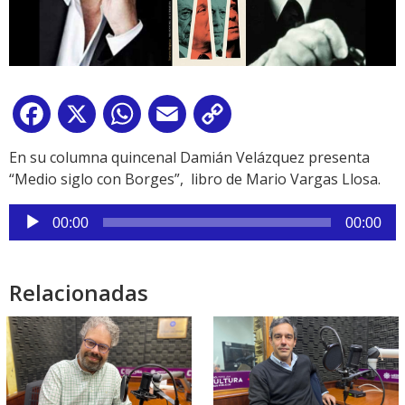
Facebook
X
WhatsApp
Email
Copy
Link
En su columna quincenal Damián Velázquez presenta
“Medio siglo con Borges”, libro de Mario Vargas Llosa.
Reproductor
00:00
00:00
de
audio
Relacionadas