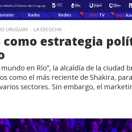
 los Medios Públicos del Uruguay
evisión
Radio
Redes
TV
Ra
IO URUGUAY
.
LA ESCUCHA
.
como estrategia políti
o
 mundo en Río”, la alcaldía de la ciudad 
os como el más reciente de Shakira, par
arios sectores. Sin embargo, el marketi