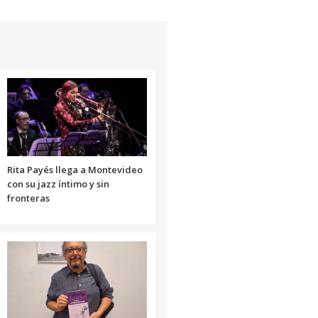
teclas
de
flecha
arriba/abajo
para
aumentar
o
disminuir
el
volumen.
Rita Payés llega a Montevideo
con su jazz íntimo y sin
fronteras