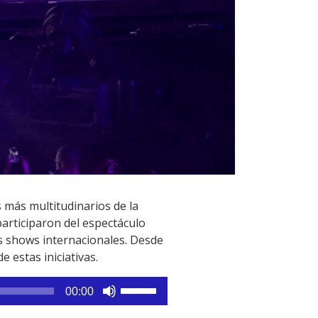
s más multitudinarios de la
participaron del espectáculo
es shows internacionales. Desde
 estas iniciativas.
Utiliza
00:00
las