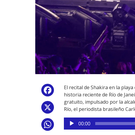
El recital de Shakira en la pla
Facebook
historia reciente de Río de Jane
gratuito, impulsado por la alca
X
Río, el periodista brasileño Car
Reproductor
00:00
WhatsApp
de