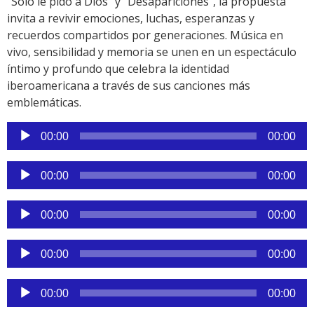
“Solo le pido a Dios” y “Desapariciones”, la propuesta
invita a revivir emociones, luchas, esperanzas y
recuerdos compartidos por generaciones. Música en
vivo, sensibilidad y memoria se unen en un espectáculo
íntimo y profundo que celebra la identidad
iberoamericana a través de sus canciones más
emblemáticas.
Reproductor
00:00
00:00
de
audio
Reproductor
00:00
00:00
de
audio
Reproductor
00:00
00:00
de
audio
Reproductor
00:00
00:00
de
audio
Reproductor
00:00
00:00
de