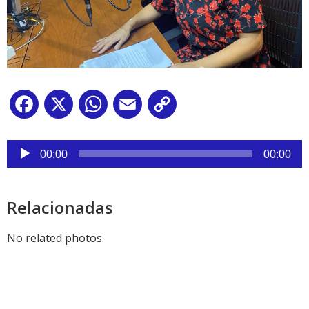
Facebook
X
WhatsApp
Email
Copy
Link
Reproductor
de
00:00
00:00
audio
Relacionadas
No related photos.