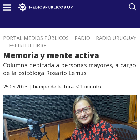
PORTAL MEDIOS PÚBLICOS
.
RADIO
.
RADIO URUGUAY
.
ESPÍRITU LIBRE
.
Memoria y mente activa
Columna dedicada a personas mayores, a cargo
de la psicóloga Rosario Lemus
25.05.2023 |
tiempo de lectura:
< 1
minuto