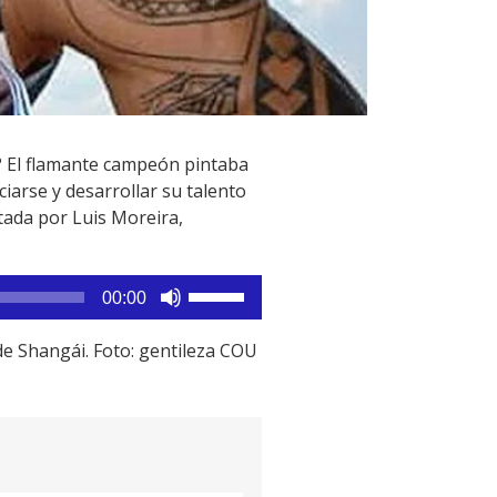
? El flamante campeón pintaba
ciarse y desarrollar su talento
tada por Luis Moreira,
Utiliza
00:00
las
teclas
de Shangái. Foto: gentileza COU
de
flecha
arriba/abajo
para
aumentar