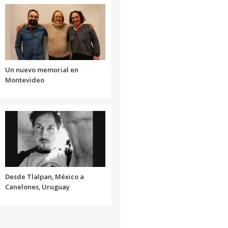
o
disminuir
el
volumen.
Un nuevo memorial en
Montevideo
Desde Tlalpan, México a
Canelones, Uruguay