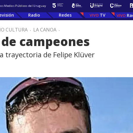
 los Medios Públicos del Uruguay
evisión
Radio
Redes
TV
Ra
IO CULTURA
.
LA CANOA
.
 de campeones
a trayectoria de Felipe Klüver