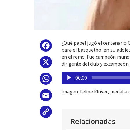
¿Qué papel jugó el centenario 
Facebook
para el basquetbol en su adolesc
en el remo. Fue campeón mundial
X
dirigente del club y excampeón
Reproductor
00:00
WhatsApp
de
audio
Imagen: Felipe Klüver, medalla
Email
Copy
Relacionadas
Link