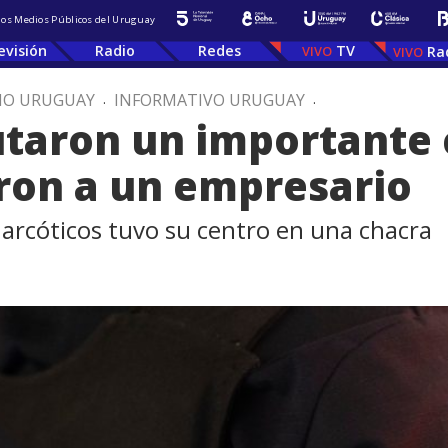
 los Medios Públicos del Uruguay
evisión
Radio
Redes
TV
Ra
IO URUGUAY
.
INFORMATIVO URUGUAY
.
utaron un importante
ron a un empresario
 narcóticos tuvo su centro en una chacra