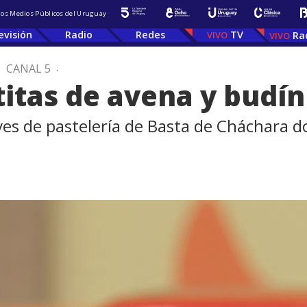
 los Medios Públicos del Uruguay
evisión
Radio
Redes
TV
Ra
.
CANAL 5
.
titas de avena y budí
eves de pastelería de Basta de Cháchara d