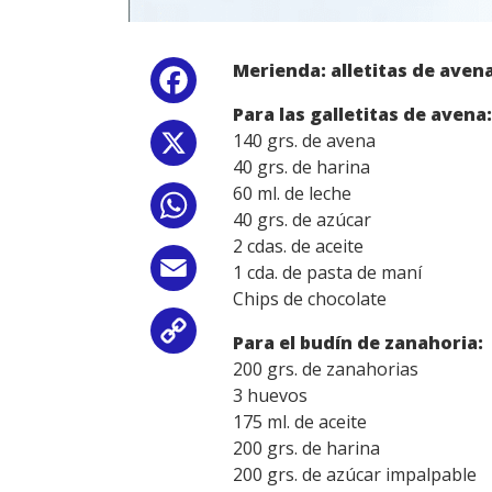
Merienda: alletitas de aven
Facebook
Para las galletitas de avena:
140 grs. de avena
X
40 grs. de harina
60 ml. de leche
WhatsApp
40 grs. de azúcar
2 cdas. de aceite
Email
1 cda. de pasta de maní
Chips de chocolate
Copy
Para el budín de zanahoria:
200 grs. de zanahorias
Link
3 huevos
175 ml. de aceite
200 grs. de harina
200 grs. de azúcar impalpable