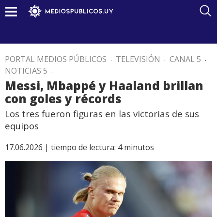
PORTAL MEDIOS PÚBLICOS
.
TELEVISIÓN
.
CANAL 5
.
NOTICIAS 5
.
Messi, Mbappé y Haaland brillan
con goles y récords
Los tres fueron figuras en las victorias de sus
equipos
17.06.2026 |
tiempo de lectura:
4
minutos