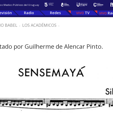
 los Medios Públicos del Uruguay
evisión
Radio
Redes
TV
Ra
IO BABEL
.
LOS ACADÉMICOS
.
ado por Guilherme de Alencar Pinto.