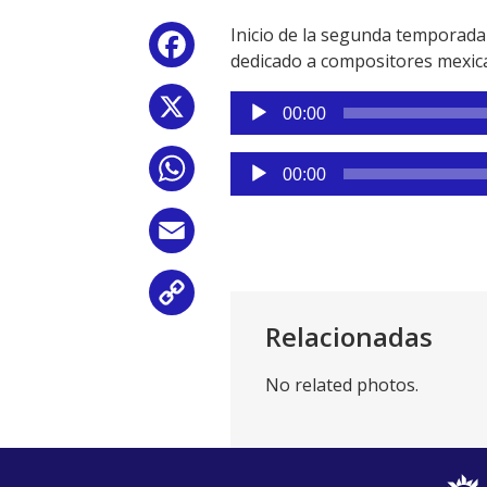
Inicio de la segunda temporada
Facebook
dedicado a compositores mexica
Reproductor
X
00:00
de
audio
Reproductor
WhatsApp
00:00
de
audio
Email
Copy
Relacionadas
Link
No related photos.