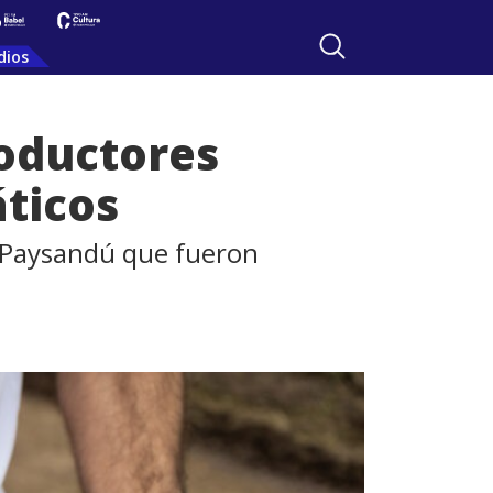
dios
roductores
áticos
y Paysandú que fueron