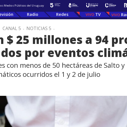
 los Medios Públicos del Uruguay
evisión
Radio
Redes
TV
Ra
.
CANAL 5
.
NOTICIAS 5
.
$ 25 millones a 94 p
ados por eventos clim
es con menos de 50 hectáreas de Salto 
áticos ocurridos el 1 y 2 de julio