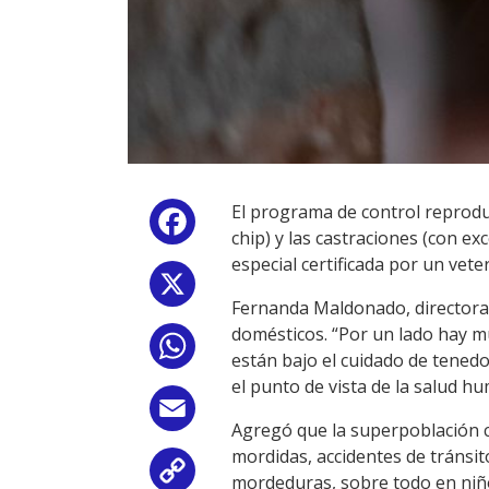
El programa de control reprodu
Facebook
chip) y las castraciones (con e
especial certificada por un veter
X
Fernanda Maldonado, directora
domésticos. “Por un lado hay m
WhatsApp
están bajo el cuidado de tened
el punto de vista de la salud hu
Email
Agregó que la superpoblación c
mordidas, accidentes de tránsit
Copy
mordeduras, sobre todo en niño