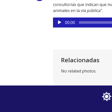
consultorías que indican que má
Link
animales en la vía pública”.
Reproductor
00:00
de
audio
Relacionadas
No related photos.