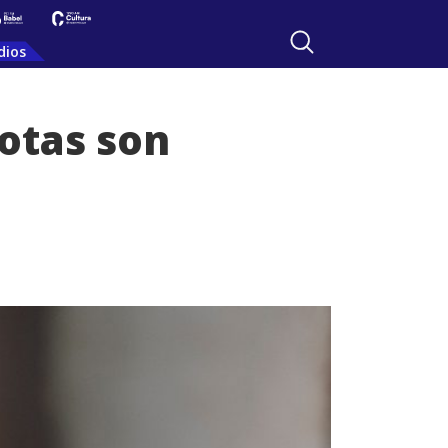
dios
otas son