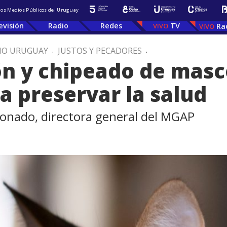
 los Medios Públicos del Uruguay
evisión
Radio
Redes
TV
Ra
IO URUGUAY
.
JUSTOS Y PECADORES
.
ón y chipeado de masc
a preservar la salud
onado, directora general del MGAP