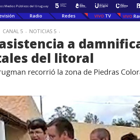
 los Medios Públicos del Uruguay
evisión
Radio
Redes
TV
Ra
.
CANAL 5
.
NOTICIAS 5
.
asistencia a damnific
ales del litoral
rugman recorrió la zona de Piedras Colo