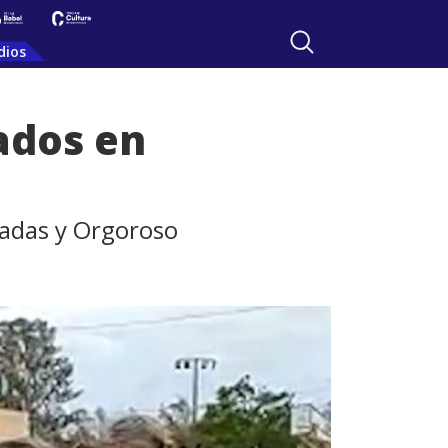
dios
ados en
radas y Orgoroso