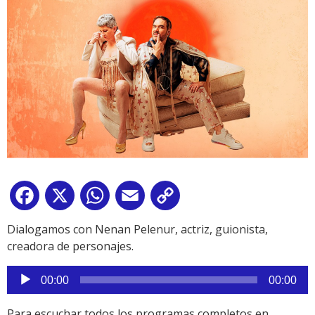
Facebook
X
WhatsApp
Email
Copy
Link
Dialogamos con Nenan Pelenur, actriz, guionista,
creadora de personajes.
Reproductor
00:00
00:00
de
audio
Para escuchar todos los programas completos en