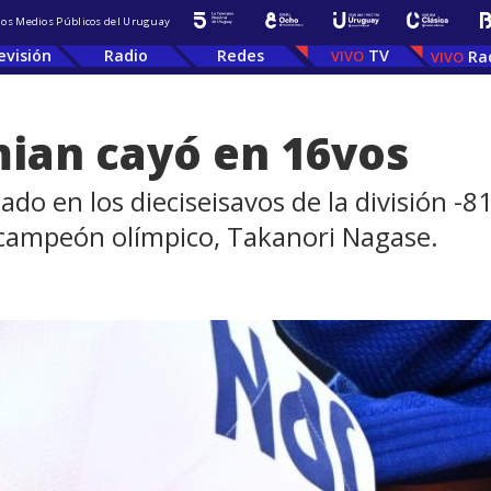
 los Medios Públicos del Uruguay
evisión
Radio
Redes
TV
Ra
ian cayó en 16vos
do en los dieciseisavos de la división -8
campeón olímpico, Takanori Nagase.