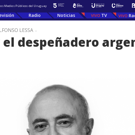
 los Medios Públicos del Uruguay
evisión
Radio
Noticias
TV
Ra
LFONSO LESSA
.
 y el despeñadero arge