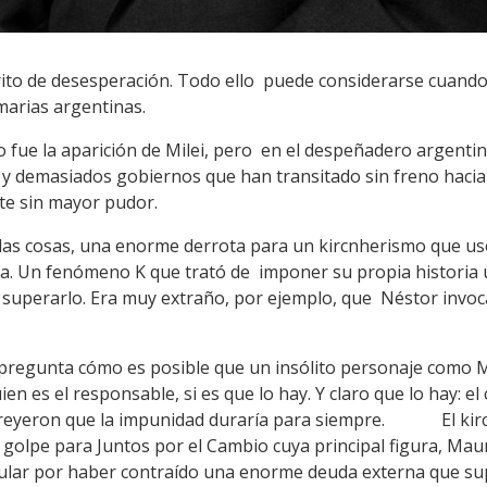
ito de desesperación. Todo ello puede considerarse cuando
imarias argentinas.
fue la aparición de Milei, pero en el despeñadero argentin
y demasiados gobiernos que han transitado sin freno hacia
te sin mayor pudor.
 las cosas, una enorme derrota para un kircnherismo que u
na. Un fenómeno K que trató de imponer su propia historia
de superarlo. Era muy extraño, por ejemplo, que Néstor invo
regunta cómo es posible que un insólito personaje como Mi
en es el responsable, si es que lo hay. Y claro que lo hay: el 
 creyeron que la impunidad duraría para siempre. El kirc
golpe para Juntos por el Cambio cuya principal figura, Maur
icular por haber contraído una enorme deuda externa que 