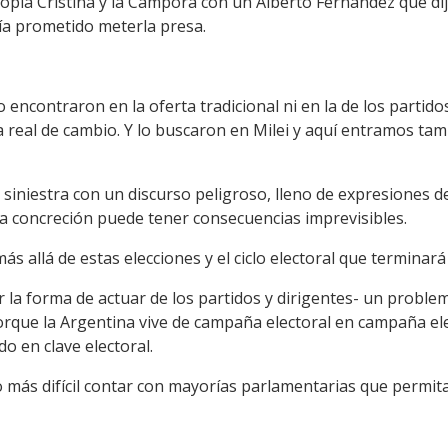
propia Cristina y la Cámpora con un Alberto Fernández que di
ía prometido meterla presa.
 encontraron en la oferta tradicional ni en la de los partid
a real de cambio. Y lo buscaron en Milei y aquí entramos ta
y siniestra con un discurso peligroso, lleno de expresiones
ya concreción puede tener consecuencias imprevisibles.
s allá de estas elecciones y el ciclo electoral que terminará
 la forma de actuar de los partidos y dirigentes- un problem
orque la Argentina vive de campaña electoral en campaña ele
o en clave electoral.
 más difícil contar con mayorías parlamentarias que permit