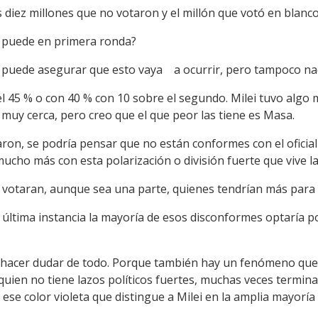
 diez millones que no votaron y el millón que votó en blanco
Y puede en primera ronda?
die puede asegurar que esto vaya a ocurrir, pero tampoco na
l 45 % o con 40 % con 10 sobre el segundo. Milei tuvo algo 
 muy cerca, pero creo que el que peor las tiene es Masa.
aron, se podría pensar que no están conformes con el ofici
mucho más con esta polarización o división fuerte que vive l
re votaran, aunque sea una parte, quienes tendrían más para
última instancia la mayoría de esos disconformes optaría por 
e hacer dudar de todo. Porque también hay un fenómeno que e
quien no tiene lazos políticos fuertes, muchas veces termin
 ese color violeta que distingue a Milei en la amplia mayorí