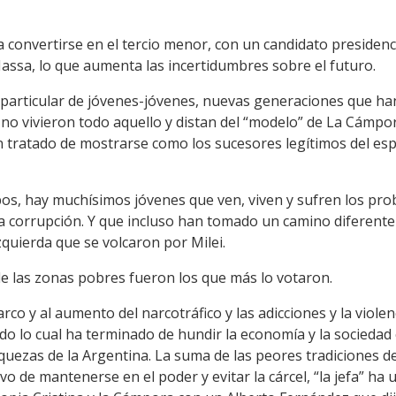
o a convertirse en el tercio menor, con un candidato preside
assa, lo que aumenta las incertidumbres sobre el futuro.
 particular de jóvenes-jóvenes, nuevas generaciones que han
 no vivieron todo aquello y distan del “modelo” de La Cámpo
 tratado de mostrarse como los sucesores legítimos del espí
pos, hay muchísimos jóvenes que ven, viven y sufren los pro
a corrupción. Y que incluso han tomado un camino diferente 
zquierda que se volcaron por Milei.
de las zonas pobres fueron los que más lo votaron.
rco y al aumento del narcotráfico y las adicciones y la viole
do lo cual ha terminado de hundir la economía y la sociedad
riquezas de la Argentina. La suma de las peores tradiciones 
ivo de mantenerse en el poder y evitar la cárcel, “la jefa” h