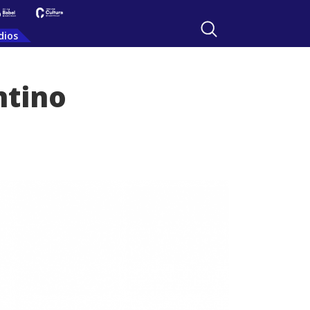
dios
ntino