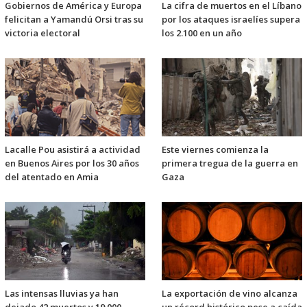
Gobiernos de América y Europa
La cifra de muertos en el Líbano
felicitan a Yamandú Orsi tras su
por los ataques israelíes supera
victoria electoral
los 2.100 en un año
Lacalle Pou asistirá a actividad
Este viernes comienza la
en Buenos Aires por los 30 años
primera tregua de la guerra en
del atentado en Amia
Gaza
Las intensas lluvias ya han
La exportación de vino alcanza
dejado 42 muertos y 19.000
un récord histórico pese a caída