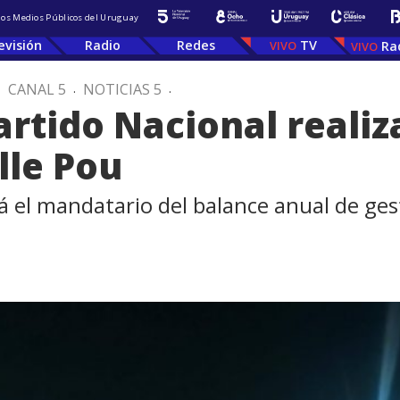
 los Medios Públicos del Uruguay
evisión
Radio
Redes
TV
Ra
.
CANAL 5
.
NOTICIAS 5
.
artido Nacional reali
lle Pou
á el mandatario del balance anual de ges