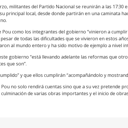
zo, militantes del Partido Nacional se reunirán a las 17:30 en
su principal local, desde donde partirán en una caminata haci
rno.
le Pou como los integrantes del gobierno “vinieron a cumpli
pesar de todas las dificultades que se vivieron en estos a
ron al mundo entero y ha sido motivo de ejemplo a nivel int
 este gobierno “está llevando adelante las reformas que otr
tes que son”.
 cumplido” y que ellos cumplirán “acompañándolo y mostran
e Pou no solo rendirá cuentas sino que a su vez pretende pr
 culminación de varias obras importantes y el inicio de obra