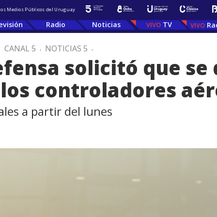
 los Medios Públicos del Uruguay
evisión
Radio
Noticias
TV
Ra
.
CANAL 5
.
NOTICIAS 5
.
fensa solicitó que se
 los controladores aé
les a partir del lunes