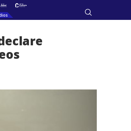
dios
 declare
reos