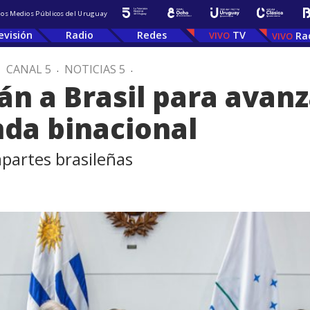
 los Medios Públicos del Uruguay
evisión
Radio
Redes
TV
Ra
.
CANAL 5
.
NOTICIAS 5
.
án a Brasil para avan
nda binacional
apartes brasileñas