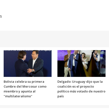
os
Bolivia celebra su primera
Delgado: Uruguay dijo que la
Cumbre del Mercosur como
coalición es el proyecto
miembro y apunta al
político más votado de nuestro
"multilateralismo"
país