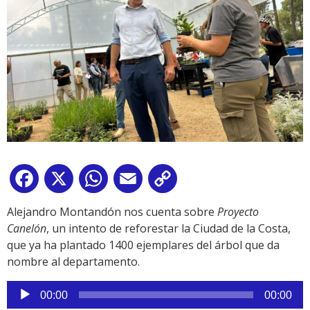
Facebook
X
WhatsApp
Email
Copy
Link
Alejandro Montandón nos cuenta sobre
Proyecto
Canelón
, un intento de reforestar la Ciudad de la Costa,
que ya ha plantado 1400 ejemplares del árbol que da
nombre al departamento.
Reproductor
00:00
00:00
de