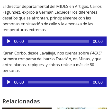
audio
El director departamental del MIDES en Artigas, Carlos
Fagúndez, explicó a Germán Lecueder los diferentes
desafíos que se afrontan, principalmente con las
personas en situación de calle y la amenaza de las
temperaturas extremas.
Reproductor
00:00
00:00
de
audio
Karen Corbo, desde Lavalleja, nos cuenta sobre
FACASI
,
primera comparsa del barrio Estación, en Minas, y que
entre pianos, repiques y chicos reúne a más de 80
personas.
Reproductor
00:00
00:00
de
audio
Relacionadas