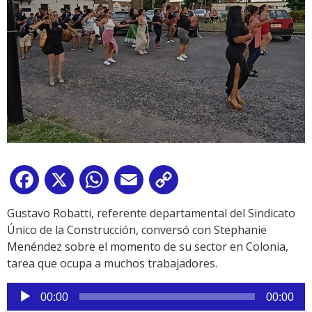
Facebook
X
WhatsApp
Email
Copy
Link
Gustavo Robatti, referente departamental del Sindicato
Único de la Construcción, conversó con Stephanie
Menéndez sobre el momento de su sector en Colonia,
tarea que ocupa a muchos trabajadores.
Reproductor
00:00
00:00
de