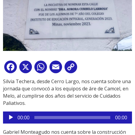
Facebook
X
WhatsApp
Email
Copy
Link
Silvia Techera, desde Cerro Largo, nos cuenta sobre una
jornada que convocó a los equipos de áre de Camcel, en
Melo, al cumplirse dos años del servicio de Cuidados
Paliativos.
Reproductor
00:00
00:00
de
audio
Gabriel Monteagudo nos cuenta sobre la construcción