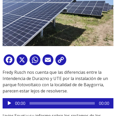
Facebook
X
WhatsApp
Email
Copy
Link
Fredy Rusch nos cuenta que las diferencias entre la
Intendencia de Durazno y UTE por la instalación de un
parque fotovoltaico con la localidad de de Baygorria,
parecen estar lejos de resolverse.
Reproductor
00:00
00:00
de
audio
Javier Seugi y su informe sobre los reclamos de los