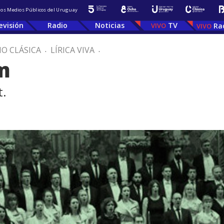
 los Medios Públicos del Uruguay
evisión
Radio
Noticias
TV
Ra
IO CLÁSICA
.
LÍRICA VIVA
.
m
t.