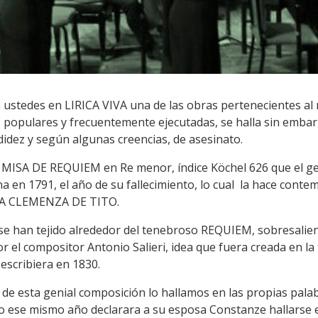
ustedes en LIRICA VIVA una de las obras pertenecientes al r
s populares y frecuentemente ejecutadas, se halla sin emb
idez y según algunas creencias, de asesinato.
a MISA DE REQUIEM en Re menor, índice Köchel 626 que el g
 en 1791, el año de su fallecimiento, lo cual la hace cont
LA CLEMENZA DE TITO.
 han tejido alrededor del tenebroso REQUIEM, sobresaliendo 
el compositor Antonio Salieri, idea que fuera creada en l
escribiera en 1830.
de esta genial composición lo hallamos en las propias pala
to ese mismo año declarara a su esposa Constanze hallarse