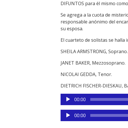
DIFUNTOS para él mismo como 
Se agrega a la cuota de misteri
responsable anónimo del encargo
su esposa.
El cuarteto de solistas se halla
SHEILA ARMSTRONG, Soprano.
JANET BAKER, Mezzosoprano.
NICOLAI GEDDA, Tenor.
DIETRICH FISCHER-DIESKAU, Ba
Reproductor
00:00
de
audio
Reproductor
00:00
de
audio