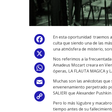
En esta oportunidad traemos a 
Facebook
culta que siendo una de las má
una atmósfera de misterio, sord
X
Nos referimos a la frecuentad
Amadeus Mozart creara en Viena
WhatsApp
óperas, LA FLAUTA MAGICA y 
Muchas son las anécdotas que se
Email
envenenamiento perpetrado por 
SALIERI que Alexander Pushkin 
Copy
Pero lo más lúgubre y macabro 
Link
tiempo antes de su fallecimien