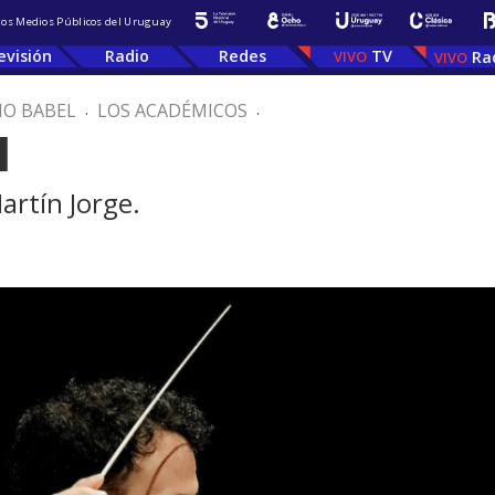
 los Medios Públicos del Uruguay
evisión
Radio
Redes
TV
Ra
IO BABEL
.
LOS ACADÉMICOS
.
l
artín Jorge.