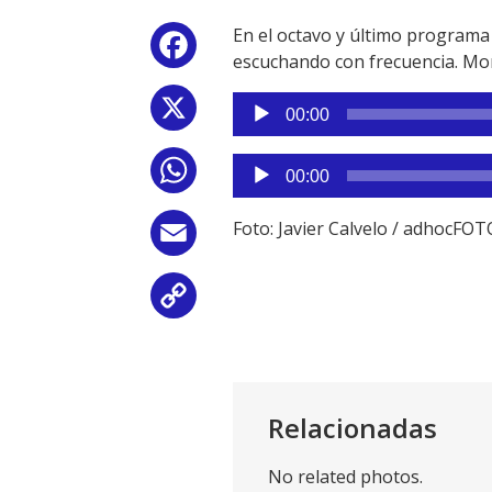
En el octavo y último programa
Facebook
escuchando con frecuencia. Mon
Reproductor
X
00:00
de
audio
Reproductor
WhatsApp
00:00
de
audio
Foto: Javier Calvelo / adhocFO
Email
Copy
Link
Relacionadas
No related photos.