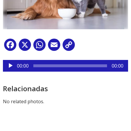
Facebook
X
WhatsApp
Email
Copy
Link
Reproductor
de
00:00
00:00
audio
Relacionadas
No related photos.